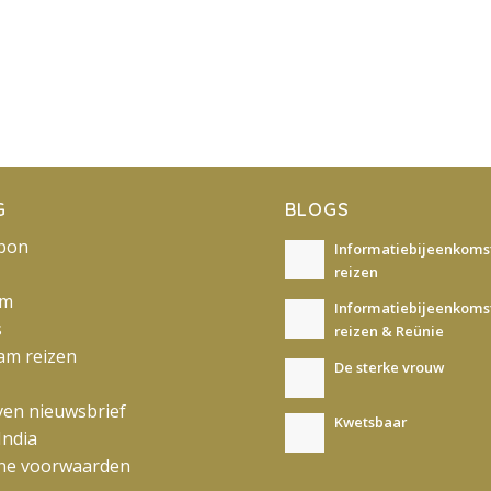
G
BLOGS
bon
Informatiebijeenkomst
reizen
am
Informatiebijeenkomst
s
reizen & Reünie
am reizen
De sterke vrouw
jven nieuwsbrief
Kwetsbaar
India
ne voorwaarden