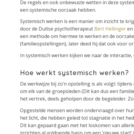
De regels en ook onbewuste wetten in deze systeme
een systemische oorzaak hebben.
Systemisch werken is een manier om inzicht te kri
door de Duitse psychotherapeut
Bert Hellinger
en 
een methode om hiermee te werken en de oorzaken i
(familieopstellingen), later deed hij dat ook voor o
In systemisch werken kijken we naar de interactie, 
Hoe werkt systemisch werken?
De werkwijze bij zo’n opstelling is als volgt: tijd
om elk van de groepsleden (Dit kan dus een familie
het vertrek, deels geholpen door de begeleider. Zo
Opgestelde mensen worden ondervraagd over hun g
het licht, die hebben geleid tot stagnatie in het 
Dit kan gepaard gaan met het loskomen van allerlei 
inzichten al voldoende basis om een ‘nieuwe start’