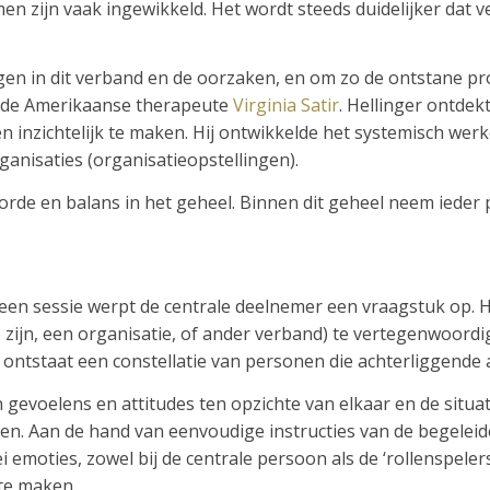
n zijn vaak ingewikkeld. Het wordt steeds duidelijker dat 
jgen in dit verband en de oorzaken, en om zo de ontstane p
de Amerikaanse therapeute
Virginia Satir
. Hellinger ontde
nzichtelijk te maken. Hij ontwikkelde het systemisch werke
rganisaties (organisatieopstellingen).
orde en balans in het geheel. Binnen dit geheel neem ieder p
ens een sessie werpt de centrale deelnemer een vraagstuk op. 
 zijn, een organisatie, of ander verband) te vertegenwoordi
 ontstaat een constellatie van personen die achterliggende 
evoelens en attitudes ten opzichte van elkaar en de situ
heden. Aan de hand van eenvoudige instructies van de begelei
emoties, zowel bij de centrale persoon als de ‘rollenspelers
 te maken.