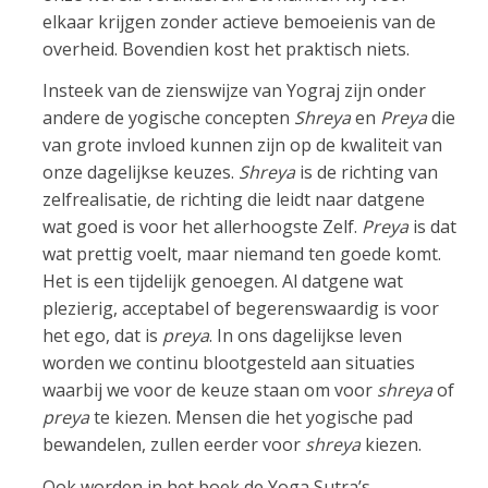
elkaar krijgen zonder actieve bemoeienis van de
overheid. Bovendien kost het praktisch niets.
Insteek van de zienswijze van Yograj zijn onder
andere de yogische concepten
Shreya
en
Preya
die
van grote invloed kunnen zijn op de kwaliteit van
onze dagelijkse keuzes.
Shreya
is de richting van
zelfrealisatie, de richting die leidt naar datgene
wat goed is voor het allerhoogste Zelf.
Preya
is dat
wat prettig voelt, maar niemand ten goede komt.
Het is een tijdelijk genoegen. Al datgene wat
plezierig, acceptabel of begerenswaardig is voor
het ego, dat is
preya
. In ons dagelijkse leven
worden we continu blootgesteld aan situaties
waarbij we voor de keuze staan om voor
shreya
of
preya
te kiezen. Mensen die het yogische pad
bewandelen, zullen eerder voor
shreya
kiezen.
Ook worden in het boek de Yoga Sutra’s