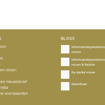
G
BLOGS
bon
Informatiebijeenkomst
reizen
am
Informatiebijeenkomst
s
reizen & Reünie
am reizen
De sterke vrouw
jven nieuwsbrief
Kwetsbaar
India
ne voorwaarden