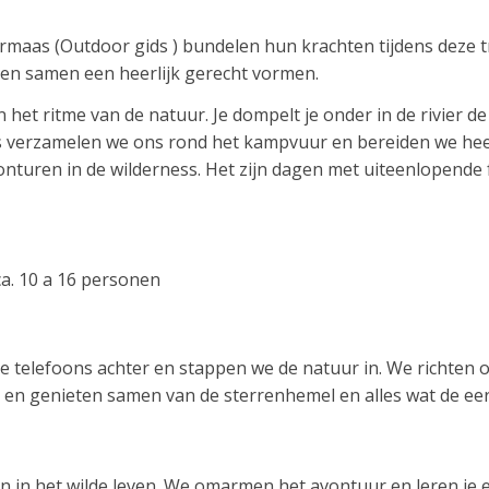
rmaas (Outdoor gids ) bundelen hun krachten tijdens deze 
en samen een heerlijk gerecht vormen.
in het ritme van de natuur. Je dompelt je onder in de rivier de
 verzamelen we ons rond het kampvuur en bereiden we heer
 avonturen in de wilderness. Het zijn dagen met uiteenlopende
a. 10 a 16 personen
e telefoons achter en stappen we de natuur in. We richte
 genieten samen van de sterrenhemel en alles wat de eers
 in het wilde leven. We omarmen het avontuur en leren je e