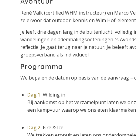
Avontuur
René Valk (certified WHM instructeur) en Marco Ve
ze ervoor dat outdoor-kennis en Wim Hof-element
Je leeft drie dagen lang in de buitenlucht, volledig 
wandelingen en ademhalingsoefeningen. ‘s Avonds
reflectie. Je gaat terug naar je natuur. Je beleeft
groepsverband als individueel.
Programma
We bepalen de datum op basis van de aanvraag – c
Dag 1:
Wilding in
Bij aankomst op het verzamelpunt laten we onz
een kampvuur waarop we ons eten klaarmaken en
Dag 2:
Fire & Ice
We trekken eropuit en laten ons onderdompelen