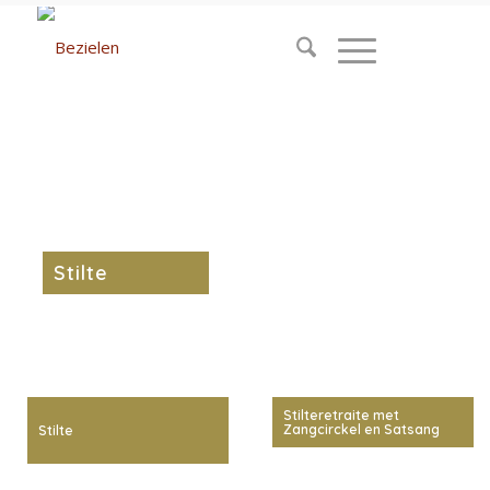
Stilte
Stilteretraite met
Zangcirckel en Satsang
Stilte