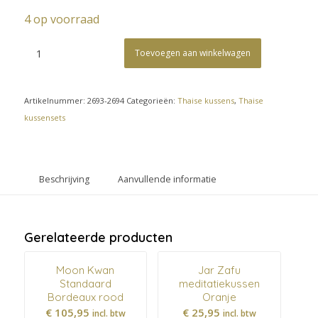
4 op voorraad
Toevoegen aan winkelwagen
Artikelnummer:
2693-2694
Categorieën:
Thaise kussens
,
Thaise
kussensets
Beschrijving
Aanvullende informatie
Gerelateerde producten
Moon Kwan
Jar Zafu
Standaard
meditatiekussen
Bordeaux rood
Oranje
€
105,95
€
25,95
incl. btw
incl. btw