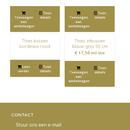
Toon
Toon
Toevoegen
details
Toevoegen
details
aan
aan
winkelwagen
winkelwagen
Thais kussen
Thais zitkussen
bordeaux rood
blauw-grijs 50 cm
€
17,50
incl. btw
Lees
Toon
Toon
verder
details
Toevoegen
details
aan
winkelwagen
CONTACT
Stuur ons een e-mail