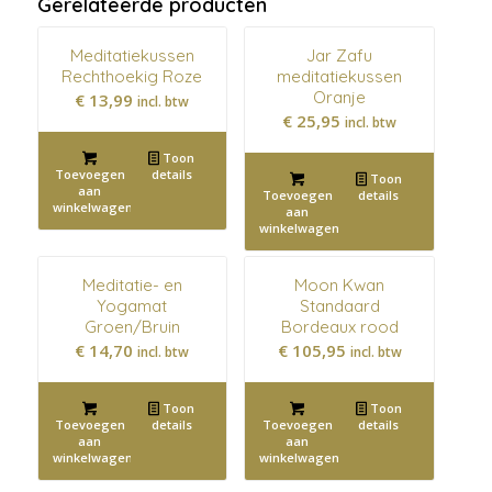
Gerelateerde producten
Meditatiekussen
Jar Zafu
Rechthoekig Roze
meditatiekussen
Oranje
€
13,99
incl. btw
€
25,95
incl. btw
Toon
Toevoegen
details
Toon
aan
Toevoegen
details
winkelwagen
aan
winkelwagen
Meditatie- en
Moon Kwan
Yogamat
Standaard
Groen/Bruin
Bordeaux rood
€
14,70
€
105,95
incl. btw
incl. btw
Toon
Toon
Toevoegen
details
Toevoegen
details
aan
aan
winkelwagen
winkelwagen