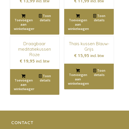
€
13,99
€
11,99
incl. btw
incl. btw
Toon
Toon
Toevoegen
details
Toevoegen
details
aan
aan
winkelwagen
winkelwagen
Draagbaar
Thais kussen Blauw-
meditatiekussen
Grijs
Roze
€
15,95
incl. btw
€
19,95
incl. btw
Toon
Toevoegen
details
Toon
aan
Toevoegen
details
winkelwagen
aan
winkelwagen
CONTACT