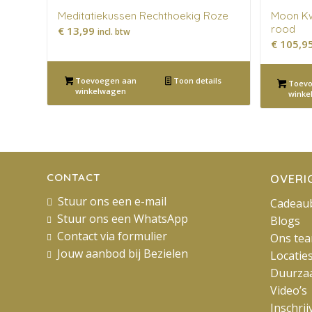
Meditatiekussen Rechthoekig Roze
Moon Kw
rood
€
13,99
incl. btw
€
105,9
Toevoegen aan
Toon details
Toevo
winkelwagen
winke
CONTACT
OVERI
Stuur ons een e-mail
Cadeau
Stuur ons een WhatsApp
Blogs
Contact via formulier
Ons te
Jouw aanbod bij Bezielen
Locatie
Duurza
Video’s
Inschri