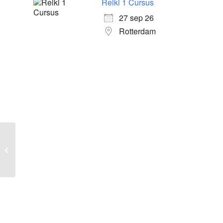
Reiki 1 Cursus
27 sep 26
Rotterdam
Jar Zafu
meditatiekussen
Groen-bruin