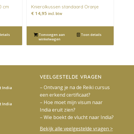
50 cm
Knierolkussen standaard Oranje
€
14,95
incl. btw
etails
Toevoegen aan
Toon details
winkelwagen
VEELGESTELDE VRAGEN
– Ontvang je na de Reiki cursus
 India
een erkend certificaat?
– Hoe moet mijn visum naar
 India
India eruit zien?
– Wie boekt de vlucht naar India?
Bekijk alle veelgestelde vragen >