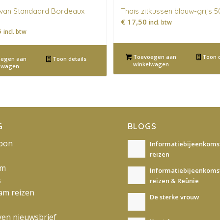
an Standaard Bordeaux
Thais zitkussen blauw-grijs 
€
17,50
incl. btw
5
incl. btw
Toevoegen aan
Toon d
egen aan
Toon details
winkelwagen
lwagen
G
BLOGS
bon
Informatiebijeenkomst
reizen
am
Informatiebijeenkomst
s
reizen & Reünie
am reizen
De sterke vrouw
jven nieuwsbrief