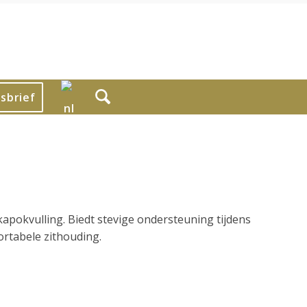
sbrief
pokvulling. Biedt stevige ondersteuning tijdens
ortabele zithouding.