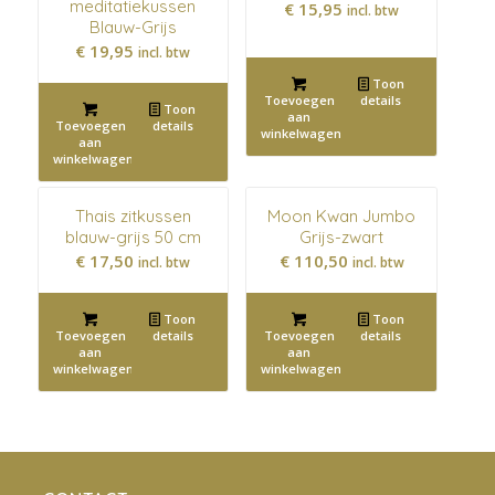
meditatiekussen
€
15,95
incl. btw
Blauw-Grijs
€
19,95
incl. btw
Toon
Toevoegen
details
Toon
aan
Toevoegen
details
winkelwagen
aan
winkelwagen
Thais zitkussen
Moon Kwan Jumbo
blauw-grijs 50 cm
Grijs-zwart
€
17,50
€
110,50
incl. btw
incl. btw
Toon
Toon
Toevoegen
details
Toevoegen
details
aan
aan
winkelwagen
winkelwagen