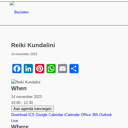
Reiki Kundalini
14 november 2023
Facebook
LinkedIn
Pinterest
WhatsApp
Email
Delen
When
14 november 2023
10:00 - 12:30
Aan agenda toevoegen
Download ICS
Google Calendar
iCalendar
Office 365
Outlook
Live
Where