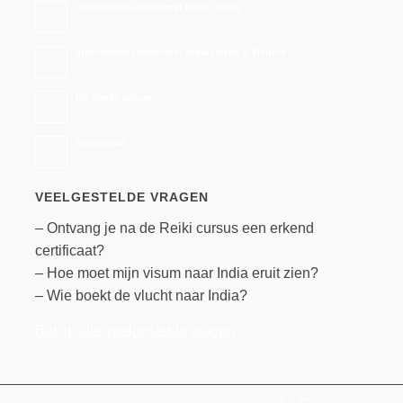
Informatiebijeenkomst India reizen
Informatiebijeenkomst India reizen & Reünie
De sterke vrouw
Kwetsbaar
VEELGESTELDE VRAGEN
– Ontvang je na de Reiki cursus een erkend
certificaat?
– Hoe moet mijn visum naar India eruit zien?
– Wie boekt de vlucht naar India?
Bekijk alle veelgestelde vragen >