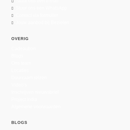
Stuur ons een e-mail
Stuur ons een WhatsApp
Contact via formulier
Jouw aanbod bij Bezielen
OVERIG
Cadeaubon
Blogs
Ons team
Locaties
Duurzaam reizen
Video’s
Inschrijven nieuwsbrief
Project India
Algemene voorwaarden
BLOGS