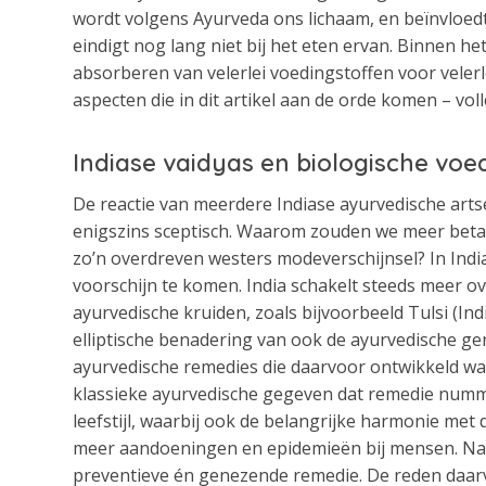
wordt volgens Ayurveda ons lichaam, en beïnvloedt
eindigt nog lang niet bij het eten ervan. Binnen 
absorberen van velerlei voedingstoffen voor veler
aspecten die in dit artikel aan de orde komen – v
Indiase vaidyas en biologische voe
De reactie van meerdere Indiase ayurvedische artsen
enigszins sceptisch. Waarom zouden we meer betal
zo’n overdreven westers modeverschijnsel? In India
voorschijn te komen. India schakelt steeds meer 
ayurvedische kruiden, zoals bijvoorbeeld Tulsi (Ind
elliptische benadering van ook de ayurvedische ge
ayurvedische remedies die daarvoor ontwikkeld wa
klassieke ayurvedische gegeven dat remedie numme
leefstijl, waarbij ook de belangrijke harmonie met
meer aandoeningen en epidemieën bij mensen. Na l
preventieve én genezende remedie. De reden daarva