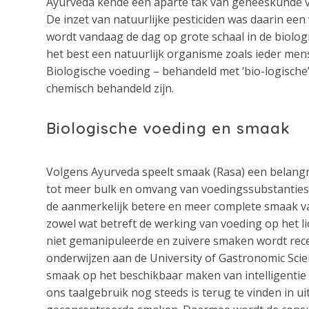
Ayurveda kende een aparte tak van geneeskunde vo
De inzet van natuurlijke pesticiden was daarin ee
wordt vandaag de dag op grote schaal in de biolo
het best een natuurlijk organisme zoals ieder mens
Biologische voeding – behandeld met ‘bio-logische
chemisch behandeld zijn.
Biologische voeding en smaak
Volgens Ayurveda speelt smaak (Rasa) een belangri
tot meer bulk en omvang van voedingssubstanties 
de aanmerkelijk betere en meer complete smaak va
zowel wat betreft de werking van voeding op het l
niet gemanipuleerde en zuivere smaken wordt recen
onderwijzen aan de University of Gastronomic Scie
smaak op het beschikbaar maken van intelligentie i
ons taalgebruik nog steeds is terug te vinden in u