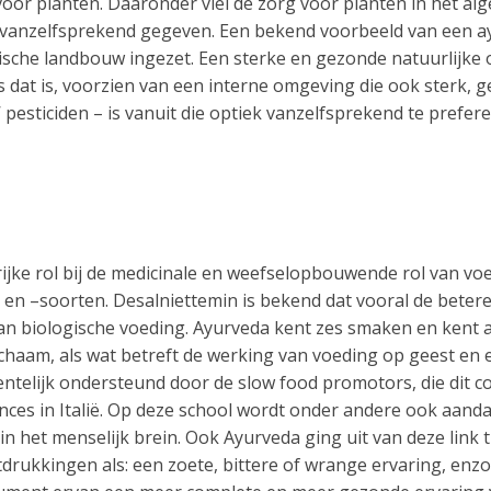
or planten. Daaronder viel de zorg voor planten in het al
n vanzelfsprekend gegeven. Een bekend voorbeeld van een a
gische landbouw ingezet. Een sterke en gezonde natuurlijk
 dat is, voorzien van een interne omgeving die ook sterk, ge
’ pesticiden – is vanuit die optiek vanzelfsprekend te pref
jke rol bij de medicinale en weefselopbouwende rol van voe
en –soorten. Desalniettemin is bekend dat vooral de beter
n biologische voeding. Ayurveda kent zes smaken en kent a
ichaam, als wat betreft de werking van voeding op geest en 
telijk ondersteund door de slow food promotors, die dit c
nces in Italië. Op deze school wordt onder andere ook aand
n het menselijk brein. Ook Ayurveda ging uit van deze link t
itdrukkingen als: een zoete, bittere of wrange ervaring, en