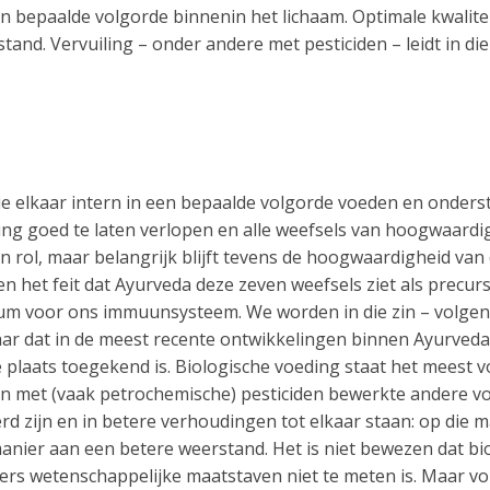
en bepaalde volgorde binnenin het lichaam. Optimale kwalite
nd. Vervuiling – onder andere met pesticiden – leidt in di
die elkaar intern in een bepaalde volgorde voeden en onder
ing goed te laten verlopen en alle weefsels van hoogwaardig
 rol, maar belangrijk blijft tevens de hoogwaardigheid van 
ven het feit dat Ayurveda deze zeven weefsels ziet als prec
tum voor ons immuunsysteem. We worden in die zin – volgens
aar dat in de meest recente ontwikkelingen binnen Ayurved
 plaats toegekend is. Biologische voeding staat het meest v
dan met (vaak petrochemische) pesticiden bewerkte andere v
d zijn en in betere verhoudingen tot elkaar staan: op die m
manier aan een betere weerstand. Het is niet bewezen dat 
ers wetenschappelijke maatstaven niet te meten is. Maar vol