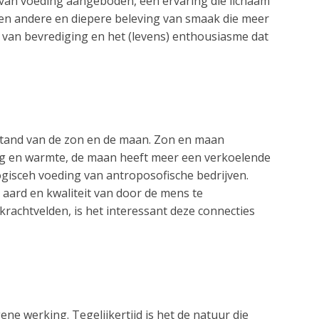
an voeding aangeboden, een ervaring die lichaam
een andere en diepere beleving van smaak die meer
 van bevrediging en het (levens) enthousiasme dat
 stand van de zon en de maan. Zon en maan
ing en warmte, de maan heeft meer een verkoelende
ogisceh voeding van antroposofische bedrijven.
e aard en kwaliteit van door de mens te
rachtvelden, is het interessant deze connecties
ene werking. Tegelijkertijd is het de natuur die