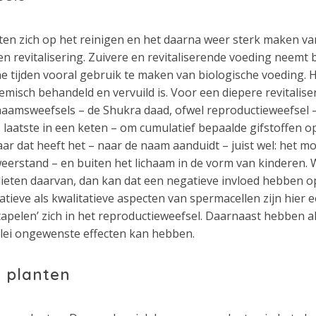
ten zich op het reinigen en het daarna weer sterk maken v
en revitalisering. Zuivere en revitaliserende voeding neemt
rne tijden vooral gebruik te maken van biologische voeding.
misch behandeld en vervuild is. Voor een diepere revitalise
haamsweefsels – de Shukra daad, ofwel reproductieweefsel –
 laatste in een keten – om cumulatief bepaalde gifstoffen op 
r dat heeft het – naar de naam aanduidt – juist wel: het mo
weerstand – en buiten het lichaam in de vorm van kinderen.
ieten daarvan, dan kan dat een negatieve invloed hebben op 
ieve als kwalitatieve aspecten van spermacellen zijn hier
 ‘stapelen’ zich in het reproductieweefsel. Daarnaast hebben
lei ongewenste effecten kan hebben.
 planten