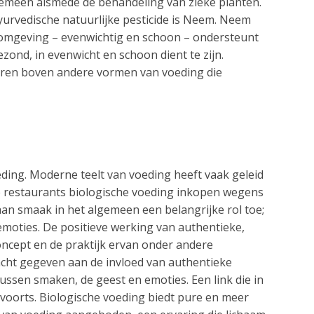
gemeen alsmede de behandeling van zieke planten.
yurvedische natuurlijke pesticide is Neem. Neem
e omgeving – evenwichtig en schoon – ondersteunt
zond, in evenwicht en schoon dient te zijn.
ereren boven andere vormen van voeding die
ding. Moderne teelt van voeding heeft vaak geleid
e restaurants biologische voeding inkopen wegens
an smaak in het algemeen een belangrijke rol toe;
emoties. De positieve werking van authentieke,
oncept en de praktijk ervan onder andere
acht gegeven aan de invloed van authentieke
ussen smaken, de geest en emoties. Een link die in
zovoorts. Biologische voeding biedt pure en meer