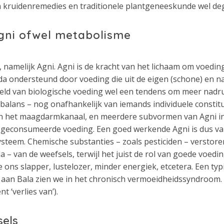
n kruidenremedies en traditionele plantgeneeskunde wel dege
Agni ofwel metabolisme
, namelijk Agni. Agni is de kracht van het lichaam om voedin
a ondersteund door voeding die uit de eigen (schone) en na
reld van biologische voeding wel een tendens om meer nadru
balans – nog onafhankelijk van iemands individuele consti
 in het maagdarmkanaal, en meerdere subvormen van Agni in 
geconsumeerde voeding. Een goed werkende Agni is dus va
teem. Chemische substanties – zoals pesticiden – verstore
 – van de weefsels, terwijl het juist de rol van goede voedin
ons slapper, lustelozer, minder energiek, etcetera. Een ty
aan Bala zien we in het chronisch vermoeidheidssyndroom.
 ‘verlies van’).
sels