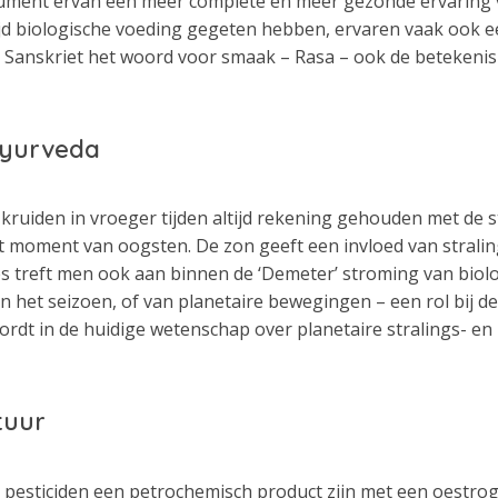
ment ervan een meer complete en meer gezonde ervaring v
tijd biologische voeding gegeten hebben, ervaren vaak ook 
t Sanskriet het woord voor smaak – Rasa – ook de betekenis
Ayurveda
 kruiden in vroeger tijden altijd rekening gehouden met de
t moment van oogsten. De zon geeft een invloed van stral
ies treft men ook aan binnen de ‘Demeter’ stroming van biol
an het seizoen, of van planetaire bewegingen – een rol bij d
 in de huidige wetenschap over planetaire stralings- en k
tuur
el pesticiden een petrochemisch product zijn met een oestrog