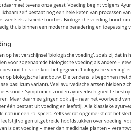
 (daarmee) tevens onze geest. Voeding begint volgens Ayur
het lichaam zelf bestaat nog een hele keten van processen 
lei weefsels alsmede functies. Biologische voeding hoort o
olledig thuis binnen een moderne benadering en toepassing
ding
 op het verschijnsel ‘biologische voeding’, zoals zij dat in 
en voor zogenaamde biologische voeding als andere – gewon
 bestond tot voor kort het gegeven ‘biologische voeding’ eig
over op biologische landbouw. Die tendens is begonnen met 
iase basilicum variant). Veel ayurvedische artsen hielden zi
neeskunde. Symptomen zouden ayurvedisch goed te bestrijden
ren. Maar daarmee gingen ook zij – naar het voorbeeld van
r één bestaat uit voeding en leefstijl. Alle klassieke ayu
 de natuur een rol speelt. Zelfs wordt opgemerkt dat het sle
eefstijl volgen uitgebreide hoofdstukken over voeding. Voe
n is dat voeding – meer dan medicinale planten – verantwo